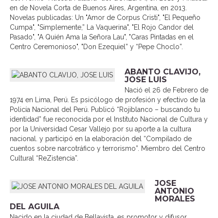
en de Novela Corta de Buenos Aires, Argentina, en 2013.
Novelas publicadas: Un "Amor de Corpus Cristi", "El Pequeño
Cumpa", "Simplemente,” La Vaquerina", "El Rojo Candor del
Pasado", "A Quién Ama la Señora Lau", "Caras Pintadas en el
Centro Ceremonioso", "Don Ezequiel” y “Pepe Choclo”.
ABANTO CLAVIJO,
JOSE LUIS
Nació el 26 de Febrero de
1974 en Lima, Perú. Es psicólogo de profesión y efectivo de la
Policía Nacional del Perú. Publicó “Rojiblanco – buscando tu
identidad” fue reconocida por el Instituto Nacional de Cultura y
por la Universidad Cesar Vallejo por su aporte a la cultura
nacional. y participó en la elaboración del “Compilado de
cuentos sobre narcotráfico y terrorismo”. Miembro del Centro
Cultural “ReZistencia”.
JOSE
ANTONIO
MORALES
DEL AGUILA
Nacido en la ciudad de Bellavista, es promotor y difusor