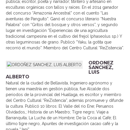
pública; escritor, poeta y narrador; titiritero y artesano en
esculturas orgánicas con tallos y raíces. En el 2014 ganador
del concurso “Amazonia Ancestral” con el cuento “Las
aventuras de Panguito”. Ganó el concurso literario “Nuestra
Palabra” con “Gritos del bosque y otros versos”, y segundo
lugar en investigación “Experiencias de una agricultura
tradicional campesina en el cultivo del frejol (phaseolus sp.) Y
otras leguminosas de grano. Publicó “Yaku, la gotita que
recorrió el mundo”. Miembro del Centro Cultural “ReZistencia”.
ORDOÑEZ
SANCHEZ,
LUIS
ALBERTO
Natural de la ciudad de Bellavista, Ingeniero agrónomo y
tienen una maestría en gestión pública, fue Alcalde dos
periodos de la provincial del Huallaga, es escritor y miembro
del Centro Cultural “ReZistencia”, además promueve y difunde
la cultura. Publicó 10 libros: El Valle del rio Ene; Peruanos
Olvidados,; Historia de un Maestro; Tigre negro; Viaje a
Barranquita; La Lucha de un Hombre; De la Coca al Café; El
último tigre negro, Apuntes de investigación cacao café y la
novela “Jani”.